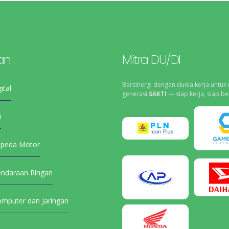
an
Mitra DU/DI
Bersinergi dengan dunia kerja untuk
ital
generasi
SAKTI
— siap kerja, siap be
i
epeda Motor
endaraan Ringan
omputer dan Jaringan