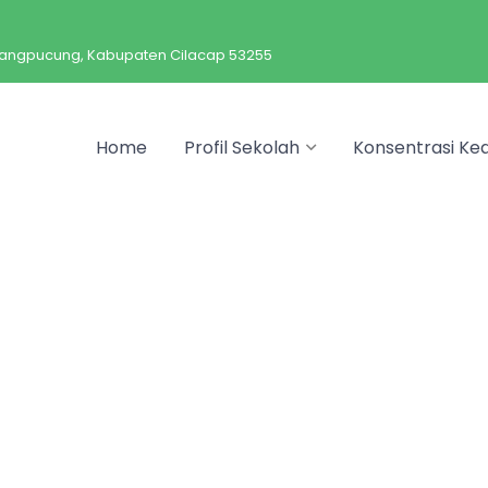
arangpucung, Kabupaten Cilacap 53255
Home
Profil Sekolah
Konsentrasi Kea