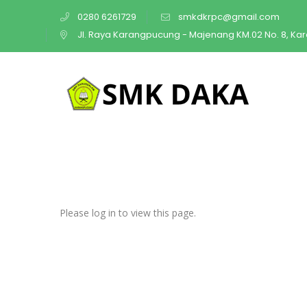
0280 6261729
smkdkrpc@gmail.com
Jl. Raya Karangpucung - Majenang KM.02 No. 8, K
Please log in to view this page.