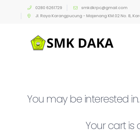
0280 6261729
smkdkrpc@gmail.com
Jl. Raya Karangpucung - Majenang KM.02 No. 8, K
You may be interested in
Your cart is