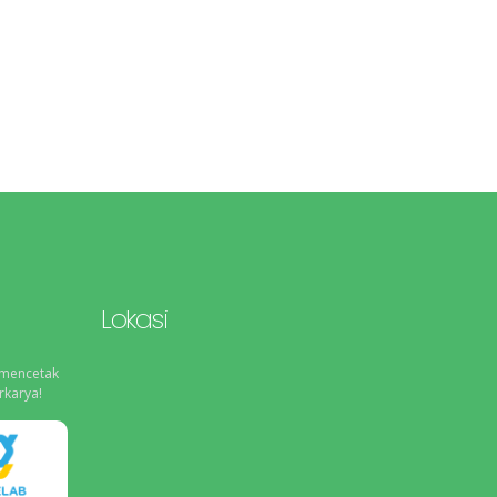
Lokasi
 mencetak
rkarya!