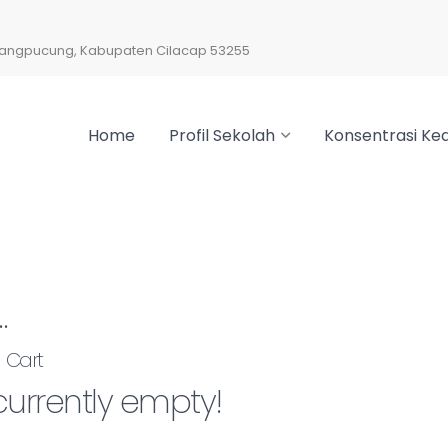
arangpucung, Kabupaten Cilacap 53255
Home
Profil Sekolah
Konsentrasi Kea
…
Cart
 currently empty!