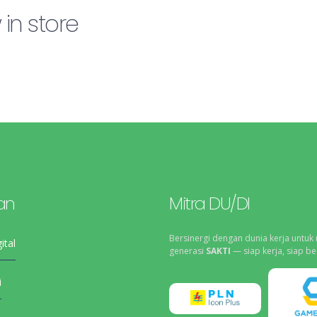
in store
an
Mitra DU/DI
Bersinergi dengan dunia kerja untuk
ital
generasi
SAKTI
— siap kerja, siap be
i